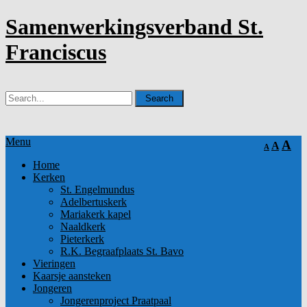
Samenwerkingsverband St.
Franciscus
Menu
A
A
A
Home
Kerken
St. Engelmundus
Adelbertuskerk
Mariakerk kapel
Naaldkerk
Pieterkerk
R.K. Begraafplaats St. Bavo
Vieringen
Kaarsje aansteken
Jongeren
Jongerenproject Praatpaal