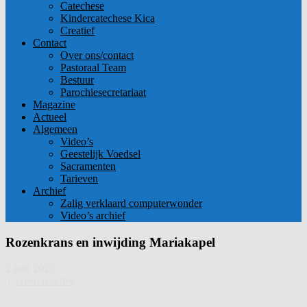
Catechese
Kindercatechese Kica
Creatief
Contact
Over ons/contact
Pastoraal Team
Bestuur
Parochiesecretariaat
Magazine
Actueel
Algemeen
Video’s
Geestelijk Voedsel
Sacramenten
Tarieven
Archief
Zalig verklaard computerwonder
Video’s archief
Rozenkrans en inwijding Mariakapel
2 juni 2023
|
Geen reacties