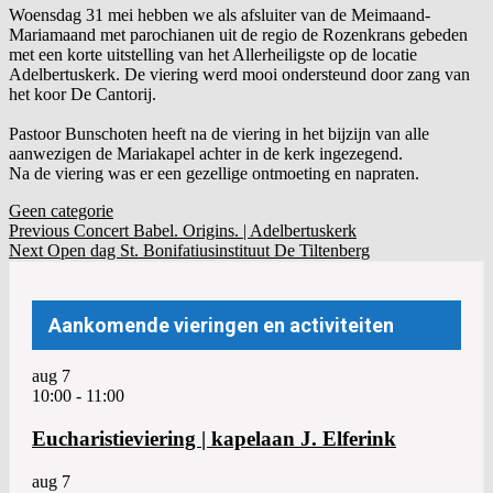
Woensdag 31 mei hebben we als afsluiter van de Meimaand-
Mariamaand met parochianen uit de regio de Rozenkrans gebeden
met een korte uitstelling van het Allerheiligste op de locatie
Adelbertuskerk. De viering werd mooi ondersteund door zang van
het koor De Cantorij.
Pastoor Bunschoten heeft na de viering in het bijzijn van alle
aanwezigen de Mariakapel achter in de kerk ingezegend.
Na de viering was er een gezellige ontmoeting en napraten.
Geen categorie
Post
Bericht
Previous
Previous
Concert Babel. Origins. | Adelbertuskerk
Next
Post:
Next
Open dag St. Bonifatiusinstituut De Tiltenberg
navigation
navigatie
Post:
Aankomende vieringen en activiteiten
aug
7
10:00
-
11:00
Eucharistieviering | kapelaan J. Elferink
aug
7