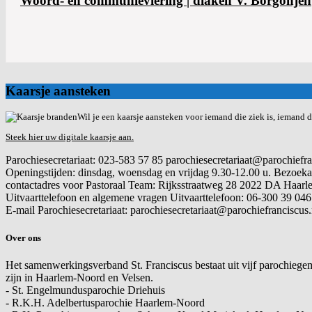
Woord- en communieviering | diaken V. Borgonjen
Kaarsje aansteken
Wil je een kaarsje aansteken voor iemand die ziek is, iemand di
Steek hier uw digitale kaarsje aan.
Parochiesecretariaat: 023-583 57 85 parochiesecretariaat@parochiefra
Openingstijden: dinsdag, woensdag en vrijdag 9.30-12.00 u. Bezoekadres: Frans
contactadres voor Pastoraal Team: Rijksstraatweg 28 2022 DA Haarl
Uitvaarttelefoon en algemene vragen
Uitvaarttelefoon: 06-300 39 046
E-mail
Parochiesecretariaat: parochiesecretariaat@parochiefranciscus.net .....
Over ons
Het samenwerkingsverband St. Franciscus bestaat uit vijf parochiege
zijn in Haarlem-Noord en Velsen.
- St. Engelmundusparochie Driehuis
- R.K.H. Adelbertusparochie Haarlem-Noord