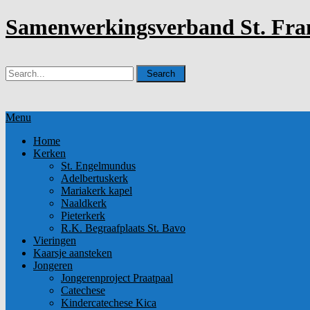
Samenwerkingsverband St. Fran
Menu
Home
Kerken
St. Engelmundus
Adelbertuskerk
Mariakerk kapel
Naaldkerk
Pieterkerk
R.K. Begraafplaats St. Bavo
Vieringen
Kaarsje aansteken
Jongeren
Jongerenproject Praatpaal
Catechese
Kindercatechese Kica