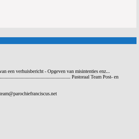
an een verhuisbericht - Opgeven van misintenties enz...
............................................ Pastoraal Team Post- en
toraalteam@parochiefranciscus.net