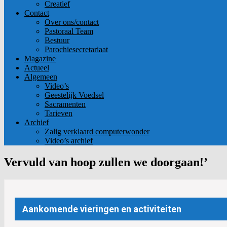
Creatief
Contact
Over ons/contact
Pastoraal Team
Bestuur
Parochiesecretariaat
Magazine
Actueel
Algemeen
Video’s
Geestelijk Voedsel
Sacramenten
Tarieven
Archief
Zalig verklaard computerwonder
Video’s archief
Vervuld van hoop zullen we doorgaan!’
Aankomende vieringen en activiteiten