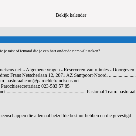
Bekijk kalender
e je mist of iemand die je een hart onder de riem wilt steken?
nciscus.net. - Algemene vragen - Reserveren van ruimtes - Doorgeven v
 Netscherlaan 12, 2071 AZ Santpoort-Noord. ...................................
em. pastoraalteam@parochiefranciscus.net
 Parochiesecretariaat: 023-583 57 85
............................................................ Pastoraal Team: pas
meenschappen die allemaal hetzelfde bestuur hebben en die gevestigd