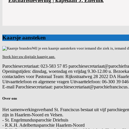
Eucharistieviering | kapelaan J. Elferink
Kaarsje aansteken
Wil je een kaarsje aansteken voor iemand die ziek is, iemand di
Steek hier uw digitale kaarsje aan.
Parochiesecretariaat: 023-583 57 85 parochiesecretariaat@parochiefra
Openingstijden: dinsdag, woensdag en vrijdag 9.30-12.00 u. Bezoekadres: Frans
contactadres voor Pastoraal Team: Rijksstraatweg 28 2022 DA Haarl
Uitvaarttelefoon en algemene vragen
Uitvaarttelefoon: 06-300 39 046
E-mail
Parochiesecretariaat: parochiesecretariaat@parochiefranciscus.net .....
Over ons
Het samenwerkingsverband St. Franciscus bestaat uit vijf parochiege
zijn in Haarlem-Noord en Velsen.
- St. Engelmundusparochie Driehuis
- R.K.H. Adelbertusparochie Haarlem-Noord