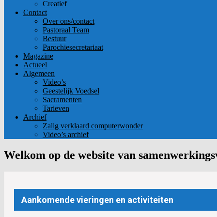
Creatief
Contact
Over ons/contact
Pastoraal Team
Bestuur
Parochiesecretariaat
Magazine
Actueel
Algemeen
Video’s
Geestelijk Voedsel
Sacramenten
Tarieven
Archief
Zalig verklaard computerwonder
Video’s archief
Welkom op de website van samenwerkingsv
Aankomende vieringen en activiteiten