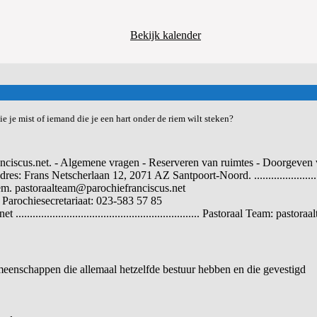
Bekijk kalender
e je mist of iemand die je een hart onder de riem wilt steken?
nciscus.net. - Algemene vragen - Reserveren van ruimtes - Doorgeven v
 Netscherlaan 12, 2071 AZ Santpoort-Noord. ...................................
em. pastoraalteam@parochiefranciscus.net
 Parochiesecretariaat: 023-583 57 85
............................................................ Pastoraal Team: pas
meenschappen die allemaal hetzelfde bestuur hebben en die gevestigd