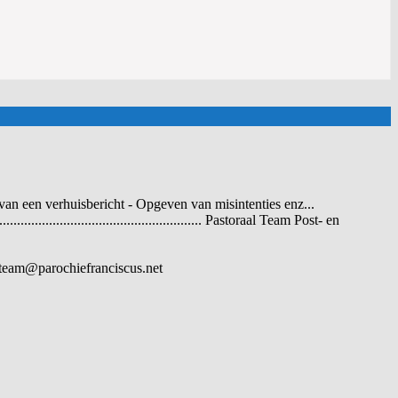
an een verhuisbericht - Opgeven van misintenties enz...
............................................ Pastoraal Team Post- en
toraalteam@parochiefranciscus.net