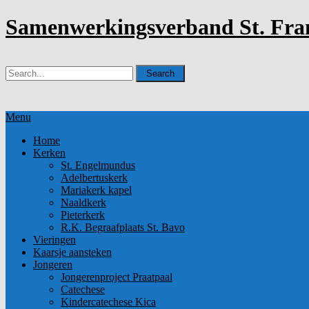
Samenwerkingsverband St. Fran
Menu
Home
Kerken
St. Engelmundus
Adelbertuskerk
Mariakerk kapel
Naaldkerk
Pieterkerk
R.K. Begraafplaats St. Bavo
Vieringen
Kaarsje aansteken
Jongeren
Jongerenproject Praatpaal
Catechese
Kindercatechese Kica