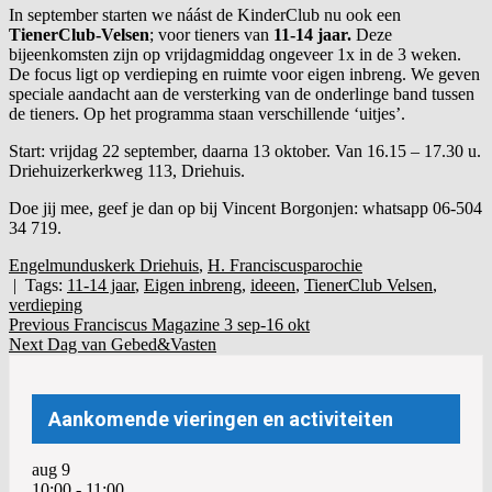
In september starten we náást de KinderClub nu ook een
TienerClub-Velsen
; voor tieners van
11-14 jaar.
Deze
bijeenkomsten zijn op vrijdagmiddag ongeveer 1x in de 3 weken.
De focus ligt op verdieping en ruimte voor eigen inbreng. We geven
speciale aandacht aan de versterking van de onderlinge band tussen
de tieners. Op het programma staan verschillende ‘uitjes’.
Start: vrijdag 22 september, daarna 13 oktober. Van 16.15 – 17.30 u.
Driehuizerkerkweg 113, Driehuis.
Doe jij mee, geef je dan op bij Vincent Borgonjen: whatsapp 06-504
34 719.
Engelmunduskerk Driehuis
,
H. Franciscusparochie
| Tags:
11-14 jaar
,
Eigen inbreng
,
ideeen
,
TienerClub Velsen
,
verdieping
Post
Bericht
Previous
Previous
Franciscus Magazine 3 sep-16 okt
Next
Post:
Next
Dag van Gebed&Vasten
navigation
navigatie
Post:
Aankomende vieringen en activiteiten
aug
9
10:00
-
11:00