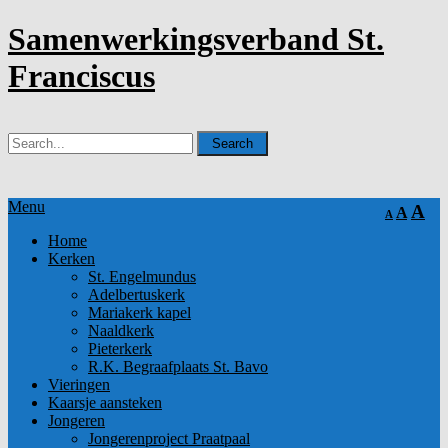
Samenwerkingsverband St.
Franciscus
Menu
A
A
A
Home
Kerken
St. Engelmundus
Adelbertuskerk
Mariakerk kapel
Naaldkerk
Pieterkerk
R.K. Begraafplaats St. Bavo
Vieringen
Kaarsje aansteken
Jongeren
Jongerenproject Praatpaal