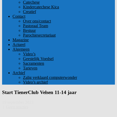
Catechese
Kindercatechese Kica
Creatief
Contact
Over ons/contact
Pastoraal Team
Bestuur
Parochiesecretariaat
Magazine
Actueel
Algemeen
Video’s
Geestelijk Voedsel
Sacramenten
Tarieven
Archief
Zalig verklaard computerwonder
Video’s archief
Start TienerClub Velsen 11-14 jaar
19 september 2023
|
Geen reacties