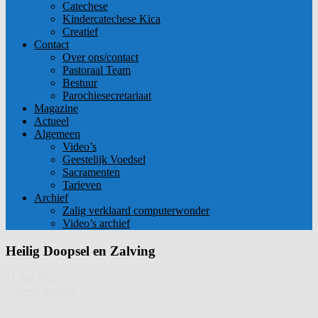
Catechese
Kindercatechese Kica
Creatief
Contact
Over ons/contact
Pastoraal Team
Bestuur
Parochiesecretariaat
Magazine
Actueel
Algemeen
Video’s
Geestelijk Voedsel
Sacramenten
Tarieven
Archief
Zalig verklaard computerwonder
Video’s archief
Heilig Doopsel en Zalving
11 juli 2021
|
Geen reacties