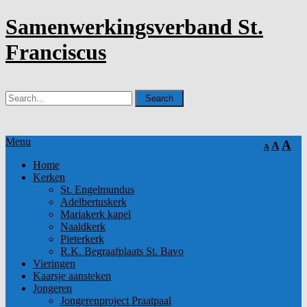
Samenwerkingsverband St.
Franciscus
Menu
A
A
A
Home
Kerken
St. Engelmundus
Adelbertuskerk
Mariakerk kapel
Naaldkerk
Pieterkerk
R.K. Begraafplaats St. Bavo
Vieringen
Kaarsje aansteken
Jongeren
Jongerenproject Praatpaal