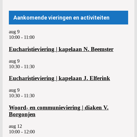
navigatie
Post:
Aankomende vieringen en activiteiten
aug
9
10:00
-
11:00
Eucharistieviering | kapelaan N. Beemster
aug
9
10:30
-
11:30
Eucharistieviering | kapelaan J. Elferink
aug
9
10:30
-
11:30
Woord- en communieviering | diaken V.
Borgonjen
aug
12
10:00
-
12:00