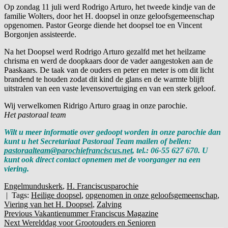
Op zondag 11 juli werd Rodrigo Arturo, het tweede kindje van de
familie Wolters, door het H. doopsel in onze geloofsgemeenschap
opgenomen. Pastor George diende het doopsel toe en Vincent
Borgonjen assisteerde.
Na het Doopsel werd Rodrigo Arturo gezalfd met het heilzame
chrisma en werd de doopkaars door de vader aangestoken aan de
Paaskaars. De taak van de ouders en peter en meter is om dit licht
brandend te houden zodat dit kind de glans en de warmte blijft
uitstralen van een vaste levensovertuiging en van een sterk geloof.
Wij verwelkomen Ridrigo Arturo graag in onze parochie.
Het pastoraal team
Wilt u meer informatie over gedoopt worden in onze parochie dan
kunt u het Secretariaat Pastoraal Team mailen of bellen:
pastoraalteam@parochiefranciscus.net
, tel.: 06-55 627 670.
U
kunt ook direct contact opnemen met de voorganger na een
viering.
Engelmunduskerk
,
H. Franciscusparochie
| Tags:
Heilige doopsel
,
opgenomen in onze geloofsgemeenschap
,
Viering van het H. Doopsel
,
Zalving
Post
Bericht
Previous
Previous
Vakantienummer Franciscus Magazine
Next
Post:
Next
Werelddag voor Grootouders en Senioren
navigation