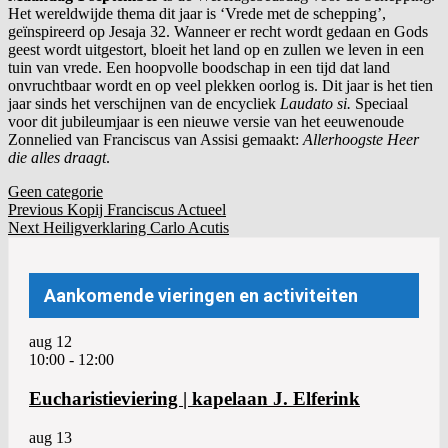
Het wereldwijde thema dit jaar is ‘Vrede met de schepping’,
geïnspireerd op Jesaja 32. Wanneer er recht wordt gedaan en Gods
geest wordt uitgestort, bloeit het land op en zullen we leven in een
tuin van vrede. Een hoopvolle boodschap in een tijd dat land
onvruchtbaar wordt en op veel plekken oorlog is. Dit jaar is het tien
jaar sinds het verschijnen van de encycliek
Laudato si.
Speciaal
voor dit jubileumjaar is een nieuwe versie van het eeuwenoude
Zonnelied van Franciscus van Assisi gemaakt:
Allerhoogste
Heer
die alles draagt
.
Geen categorie
Post
Bericht
Previous
Previous
Kopij Franciscus Actueel
Next
Post:
Next
Heiligverklaring Carlo Acutis
navigation
navigatie
Post:
Aankomende vieringen en activiteiten
aug
12
10:00
-
12:00
Eucharistieviering | kapelaan J. Elferink
aug
13