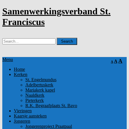
Samenwerkingsverband St.
Franciscus
Menu
A
A
A
Home
Kerken
St. Engelmundus
Adelbertuskerk
Mariakerk kapel
Naaldkerk
Pieterkerk
R.K. Begraafplaats St. Bavo
Vieringen
Kaarsje aansteken
Jongeren
Jongerenproject Praatpaal