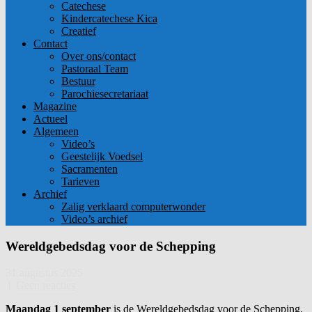
Catechese
Kindercatechese Kica
Creatief
Contact
Over ons/contact
Pastoraal Team
Bestuur
Parochiesecretariaat
Magazine
Actueel
Algemeen
Video’s
Geestelijk Voedsel
Sacramenten
Tarieven
Archief
Zalig verklaard computerwonder
Video’s archief
Wereldgebedsdag voor de Schepping
31 augustus 2025
|
Geen reacties
Maandag 1 september
is de Wereldgebedsdag voor de Schepping.