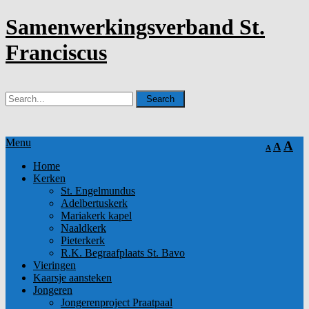
Samenwerkingsverband St.
Franciscus
Menu
A
A
A
Home
Kerken
St. Engelmundus
Adelbertuskerk
Mariakerk kapel
Naaldkerk
Pieterkerk
R.K. Begraafplaats St. Bavo
Vieringen
Kaarsje aansteken
Jongeren
Jongerenproject Praatpaal