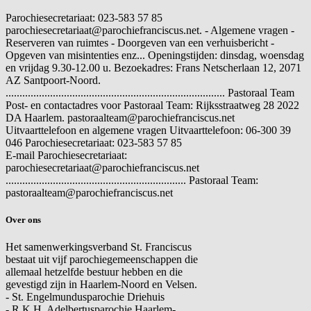
Parochiesecretariaat: 023-583 57 85
parochiesecretariaat@parochiefranciscus.net. - Algemene vragen -
Reserveren van ruimtes - Doorgeven van een verhuisbericht -
Opgeven van misintenties enz... Openingstijden: dinsdag, woensdag
en vrijdag 9.30-12.00 u. Bezoekadres: Frans Netscherlaan 12, 2071
AZ Santpoort-Noord.
............................................................................... Pastoraal Team
Post- en contactadres voor Pastoraal Team: Rijksstraatweg 28 2022
DA Haarlem. pastoraalteam@parochiefranciscus.net
Uitvaarttelefoon en algemene vragen
Uitvaarttelefoon: 06-300 39
046 Parochiesecretariaat: 023-583 57 85
E-mail
Parochiesecretariaat:
parochiesecretariaat@parochiefranciscus.net
................................................................. Pastoraal Team:
pastoraalteam@parochiefranciscus.net
Over ons
Het samenwerkingsverband St. Franciscus
bestaat uit vijf parochiegemeenschappen die
allemaal hetzelfde bestuur hebben en die
gevestigd zijn in Haarlem-Noord en Velsen.
- St. Engelmundusparochie Driehuis
- R.K.H. Adelbertusparochie Haarlem-