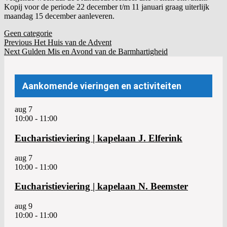
Kopij voor de periode 22 december t/m 11 januari graag uiterlijk
maandag 15 december aanleveren.
Geen categorie
Post
Bericht
Previous
Previous
Het Huis van de Advent
Next
Post:
Next
Gulden Mis en Avond van de Barmhartigheid
navigation
navigatie
Post:
Aankomende vieringen en activiteiten
aug
7
10:00
-
11:00
Eucharistieviering | kapelaan J. Elferink
aug
7
10:00
-
11:00
Eucharistieviering | kapelaan N. Beemster
aug
9
10:00
-
11:00