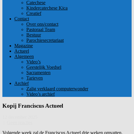
Catechese
Kindercatechese Kica
Creatief
Contact
Over ons/contact
Pastoraal Team
Bestuur
Parochiesecretariaat
Magazine
Actueel
Algemeen
Video’s
Geestelijk Voedsel
Sacramenten
Tarieven
Archief
Zalig verklaard computerwonder
Video’s archief
Kopij Franciscus Actueel
12 december 2025
|
Geen reacties
Volgende week zal de Franciscus Actueel drie weken omvatten.