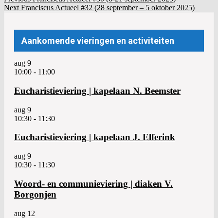
Bericht
Next
Post:
Next
Franciscus Actueel #32 (28 september – 5 oktober 2025)
navigation
navigatie
Post:
Aankomende vieringen en activiteiten
aug
9
10:00
-
11:00
Eucharistieviering | kapelaan N. Beemster
aug
9
10:30
-
11:30
Eucharistieviering | kapelaan J. Elferink
aug
9
10:30
-
11:30
Woord- en communieviering | diaken V.
Borgonjen
aug
12