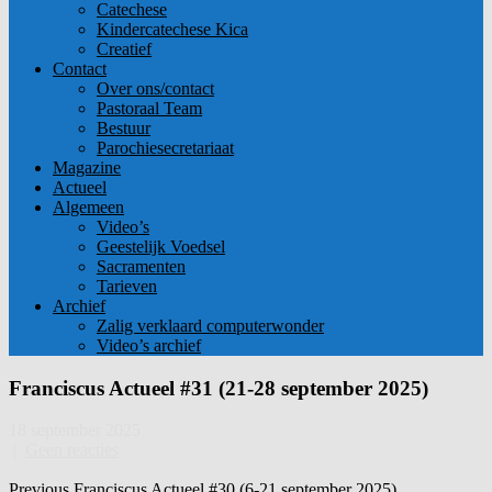
Catechese
Kindercatechese Kica
Creatief
Contact
Over ons/contact
Pastoraal Team
Bestuur
Parochiesecretariaat
Magazine
Actueel
Algemeen
Video’s
Geestelijk Voedsel
Sacramenten
Tarieven
Archief
Zalig verklaard computerwonder
Video’s archief
Franciscus Actueel #31 (21-28 september 2025)
18 september 2025
|
Geen reacties
Post
Previous
Previous
Franciscus Actueel #30 (6-21 september 2025)