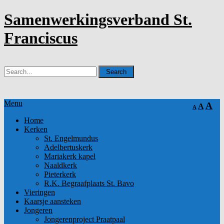
Samenwerkingsverband St.
Franciscus
Menu
A
A
A
Home
Kerken
St. Engelmundus
Adelbertuskerk
Mariakerk kapel
Naaldkerk
Pieterkerk
R.K. Begraafplaats St. Bavo
Vieringen
Kaarsje aansteken
Jongeren
Jongerenproject Praatpaal