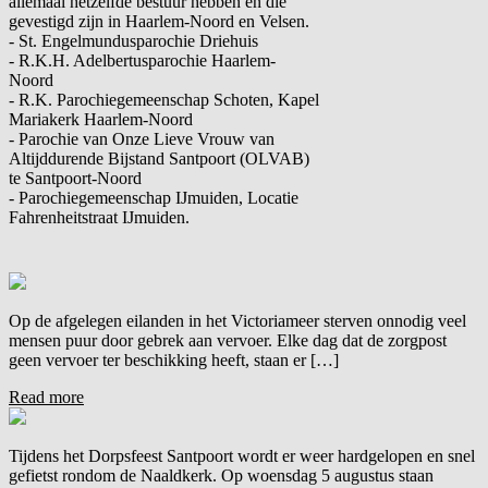
allemaal hetzelfde bestuur hebben en die
gevestigd zijn in Haarlem-Noord en Velsen.
- St. Engelmundusparochie Driehuis
- R.K.H. Adelbertusparochie Haarlem-
Noord
- R.K. Parochiegemeenschap Schoten, Kapel
Mariakerk Haarlem-Noord
- Parochie van Onze Lieve Vrouw van
Altijddurende Bijstand Santpoort (OLVAB)
te Santpoort-Noord
- Parochiegemeenschap IJmuiden, Locatie
Fahrenheitstraat IJmuiden.
Op de afgelegen eilanden in het Victoriameer sterven onnodig veel
mensen puur door gebrek aan vervoer. Elke dag dat de zorgpost
geen vervoer ter beschikking heeft, staan er […]
Read more
Tijdens het Dorpsfeest Santpoort wordt er weer hardgelopen en snel
gefietst rondom de Naaldkerk. Op woensdag 5 augustus staan