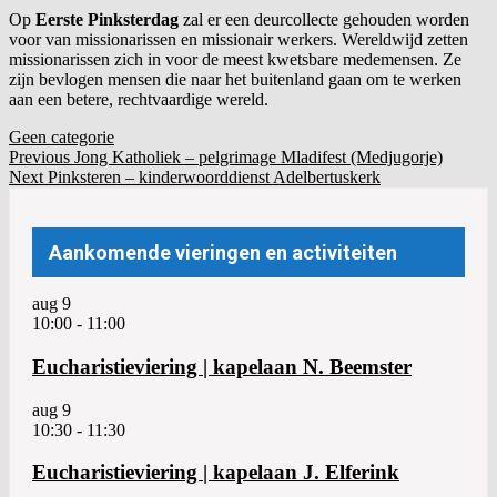
Op
Eerste Pinksterdag
zal er een deurcollecte gehouden worden
voor van missionarissen en missionair werkers. Wereldwijd zetten
missionarissen zich in voor de meest kwetsbare medemensen. Ze
zijn bevlogen mensen die naar het buitenland gaan om te werken
aan een betere, rechtvaardige wereld.
Geen categorie
Post
Bericht
Previous
Previous
Jong Katholiek – pelgrimage Mladifest (Medjugorje)
Next
Post:
Next
Pinksteren – kinderwoorddienst Adelbertuskerk
navigation
navigatie
Post:
Aankomende vieringen en activiteiten
aug
9
10:00
-
11:00
Eucharistieviering | kapelaan N. Beemster
aug
9
10:30
-
11:30
Eucharistieviering | kapelaan J. Elferink