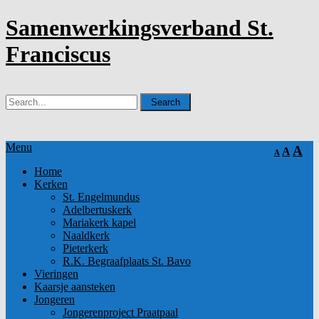
Samenwerkingsverband St.
Franciscus
Menu
A
A
A
Home
Kerken
St. Engelmundus
Adelbertuskerk
Mariakerk kapel
Naaldkerk
Pieterkerk
R.K. Begraafplaats St. Bavo
Vieringen
Kaarsje aansteken
Jongeren
Jongerenproject Praatpaal