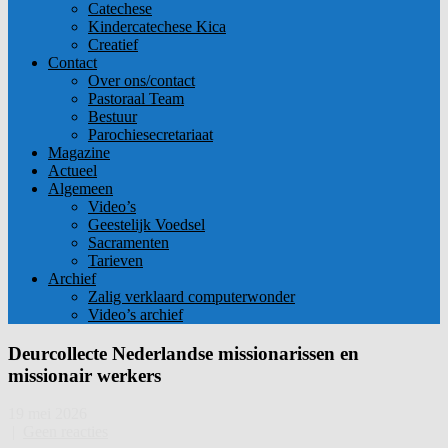
Catechese
Kindercatechese Kica
Creatief
Contact
Over ons/contact
Pastoraal Team
Bestuur
Parochiesecretariaat
Magazine
Actueel
Algemeen
Video’s
Geestelijk Voedsel
Sacramenten
Tarieven
Archief
Zalig verklaard computerwonder
Video’s archief
Deurcollecte Nederlandse missionarissen en
missionair werkers
19 mei 2026
|
Geen reacties