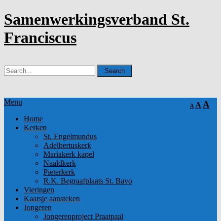
Samenwerkingsverband St.
Franciscus
Menu
A
A
A
Home
Kerken
St. Engelmundus
Adelbertuskerk
Mariakerk kapel
Naaldkerk
Pieterkerk
R.K. Begraafplaats St. Bavo
Vieringen
Kaarsje aansteken
Jongeren
Jongerenproject Praatpaal