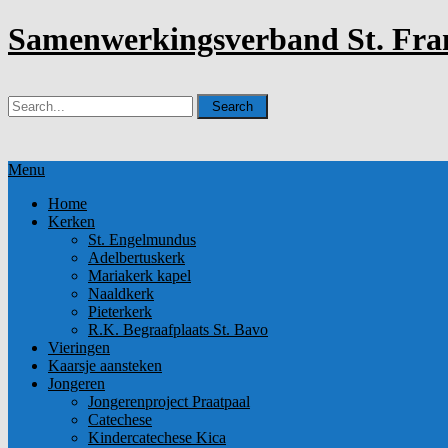
Samenwerkingsverband St. Fran
Menu
Home
Kerken
St. Engelmundus
Adelbertuskerk
Mariakerk kapel
Naaldkerk
Pieterkerk
R.K. Begraafplaats St. Bavo
Vieringen
Kaarsje aansteken
Jongeren
Jongerenproject Praatpaal
Catechese
Kindercatechese Kica