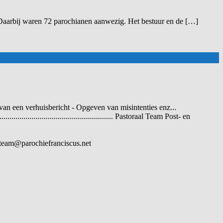
Daarbij waren 72 parochianen aanwezig. Het bestuur en de […]
an een verhuisbericht - Opgeven van misintenties enz...
............................................ Pastoraal Team Post- en
toraalteam@parochiefranciscus.net