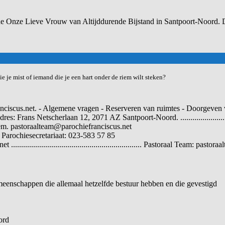
e Onze Lieve Vrouw van Altijddurende Bijstand in Santpoort-Noord. 
e je mist of iemand die je een hart onder de riem wilt steken?
nciscus.net. - Algemene vragen - Reserveren van ruimtes - Doorgeven v
 Netscherlaan 12, 2071 AZ Santpoort-Noord. ...................................
em. pastoraalteam@parochiefranciscus.net
 Parochiesecretariaat: 023-583 57 85
............................................................ Pastoraal Team: pas
meenschappen die allemaal hetzelfde bestuur hebben en die gevestigd
ord