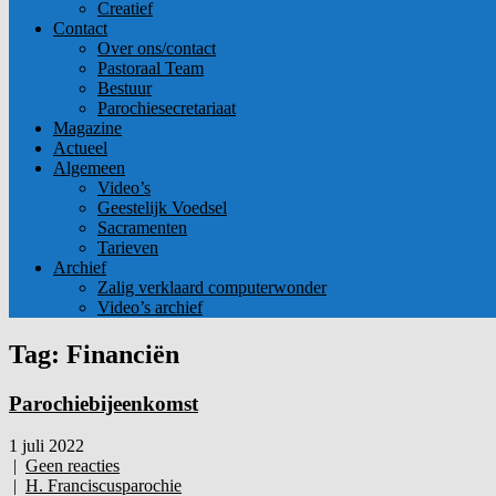
Creatief
Contact
Over ons/contact
Pastoraal Team
Bestuur
Parochiesecretariaat
Magazine
Actueel
Algemeen
Video’s
Geestelijk Voedsel
Sacramenten
Tarieven
Archief
Zalig verklaard computerwonder
Video’s archief
Tag: Financiën
Parochiebijeenkomst
1 juli 2022
|
Geen reacties
|
H. Franciscusparochie