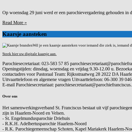
Op woensdag 29 juni werd er een parochievergadering gehouden in d
Read More »
Kaarsje aansteken
Wil je een kaarsje aansteken voor iemand die ziek is, iemand di
Steek hier uw digitale kaarsje aan.
Parochiesecretariaat: 023-583 57 85 parochiesecretariaat@parochiefra
Openingstijden: dinsdag, woensdag en vrijdag 9.30-12.00 u. Bezoekadres: Frans
contactadres voor Pastoraal Team: Rijksstraatweg 28 2022 DA Haarl
Uitvaarttelefoon en algemene vragen
Uitvaarttelefoon: 06-300 39 046
E-mail
Parochiesecretariaat: parochiesecretariaat@parochiefranciscus.net .....
Over ons
Het samenwerkingsverband St. Franciscus bestaat uit vijf parochiege
zijn in Haarlem-Noord en Velsen.
- St. Engelmundusparochie Driehuis
- R.K.H. Adelbertusparochie Haarlem-Noord
- R.K. Parochiegemeenschap Schoten, Kapel Mariakerk Haarlem-No