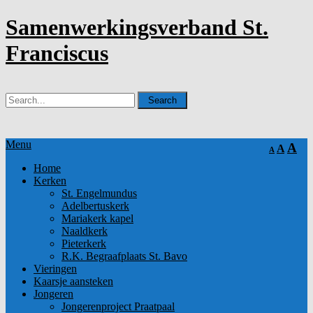
Samenwerkingsverband St.
Franciscus
Menu
A
A
A
Home
Kerken
St. Engelmundus
Adelbertuskerk
Mariakerk kapel
Naaldkerk
Pieterkerk
R.K. Begraafplaats St. Bavo
Vieringen
Kaarsje aansteken
Jongeren
Jongerenproject Praatpaal