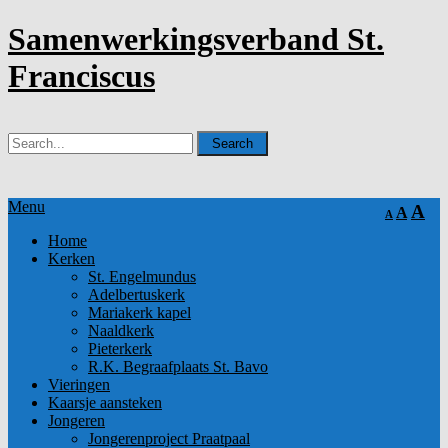
Samenwerkingsverband St.
Franciscus
Menu
A
A
A
Home
Kerken
St. Engelmundus
Adelbertuskerk
Mariakerk kapel
Naaldkerk
Pieterkerk
R.K. Begraafplaats St. Bavo
Vieringen
Kaarsje aansteken
Jongeren
Jongerenproject Praatpaal