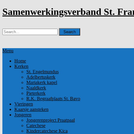
Samenwerkingsverband St. Fran
Menu
Home
Kerken
St. Engelmundus
Adelbertuskerk
Mariakerk kapel
Naaldkerk
Pieterkerk
R.K. Begraafplaats St. Bavo
Vieringen
Kaarsje aansteken
Jongeren
Jongerenproject Praatpaal
Catechese
Kindercatechese Kica