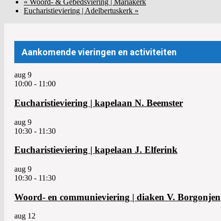
«
Woord- & Gebedsviering | Mariakerk
Eucharistieviering | Adelbertuskerk
»
Aankomende vieringen en activiteiten
aug
9
10:00
-
11:00
Eucharistieviering | kapelaan N. Beemster
aug
9
10:30
-
11:30
Eucharistieviering | kapelaan J. Elferink
aug
9
10:30
-
11:30
Woord- en communieviering | diaken V. Borgonjen
aug
12